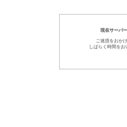
現在サーバ
ご迷惑をおか
しばらく時間をお