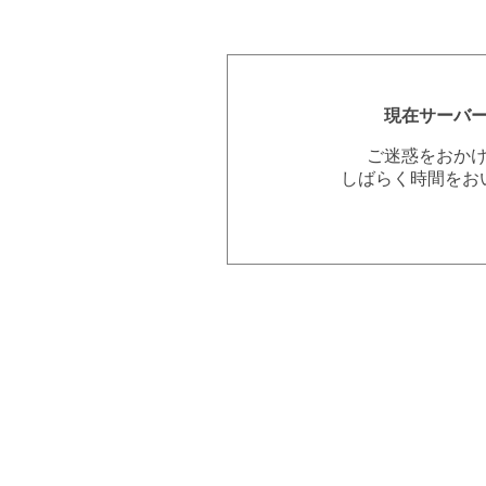
現在サーバ
ご迷惑をおか
しばらく時間をお