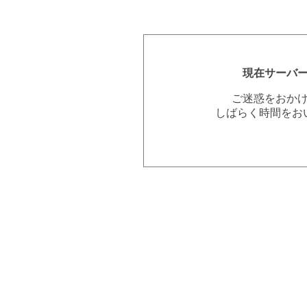
現在サーバ
ご迷惑をおか
しばらく時間をお