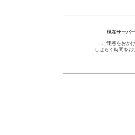
現在サーバ
ご迷惑をおか
しばらく時間をお