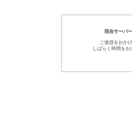
現在サーバ
ご迷惑をおか
しばらく時間をお