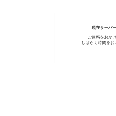
現在サーバ
ご迷惑をおか
しばらく時間をお