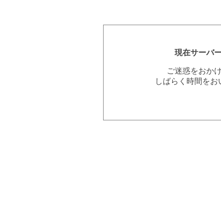
現在サーバ
ご迷惑をおか
しばらく時間をお