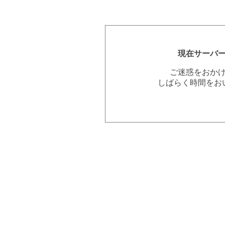
現在サーバ
ご迷惑をおか
しばらく時間をお