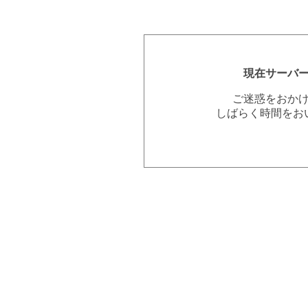
現在サーバ
ご迷惑をおか
しばらく時間をお