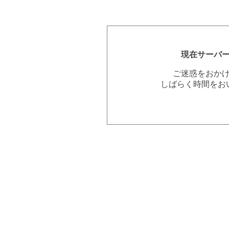
現在サーバ
ご迷惑をおか
しばらく時間をお