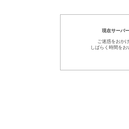
現在サーバ
ご迷惑をおか
しばらく時間をお