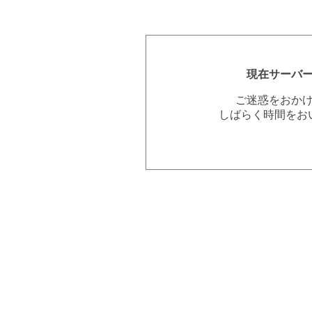
現在サーバ
ご迷惑をおか
しばらく時間をお