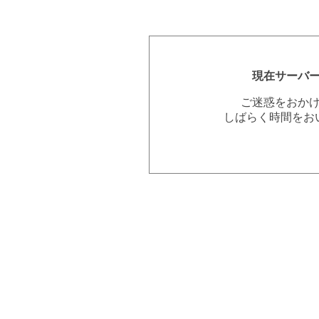
現在サーバ
ご迷惑をおか
しばらく時間をお