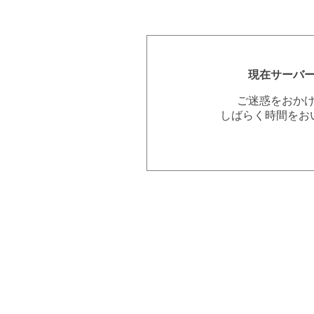
現在サーバ
ご迷惑をおか
しばらく時間をお