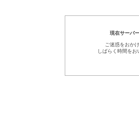
現在サーバ
ご迷惑をおか
しばらく時間をお