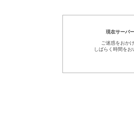
現在サーバ
ご迷惑をおか
しばらく時間をお