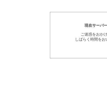
現在サーバ
ご迷惑をおか
しばらく時間をお