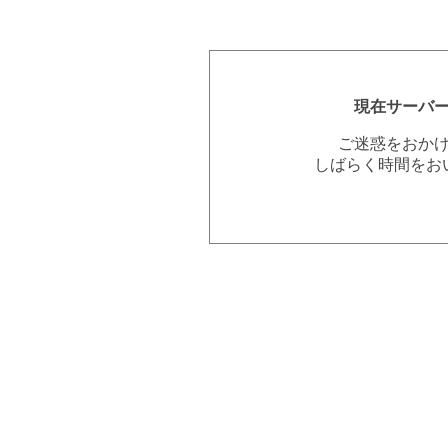
現在サーバ
ご迷惑をおか
しばらく時間をお