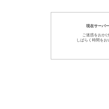
現在サーバ
ご迷惑をおか
しばらく時間をお