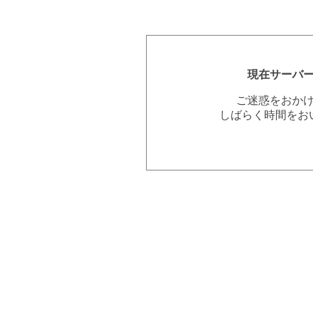
現在サーバ
ご迷惑をおか
しばらく時間をお