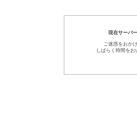
現在サーバ
ご迷惑をおか
しばらく時間をお