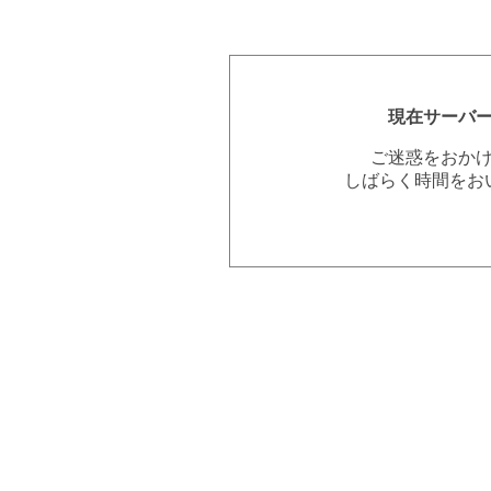
現在サーバ
ご迷惑をおか
しばらく時間をお