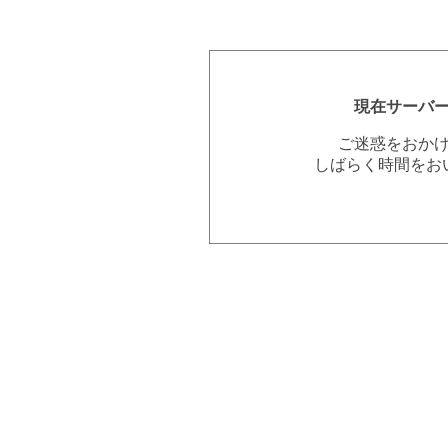
現在サーバ
ご迷惑をおか
しばらく時間をお