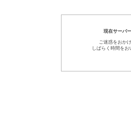
現在サーバ
ご迷惑をおか
しばらく時間をお