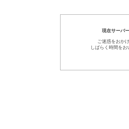
現在サーバ
ご迷惑をおか
しばらく時間をお