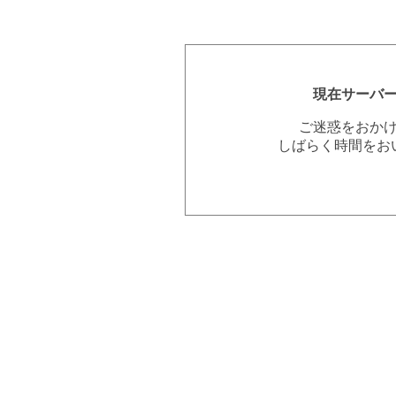
現在サーバ
ご迷惑をおか
しばらく時間をお