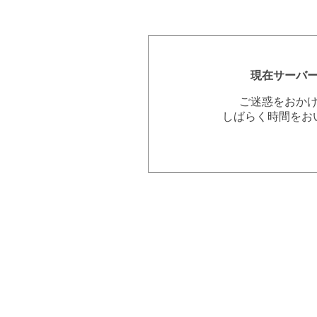
現在サーバ
ご迷惑をおか
しばらく時間をお