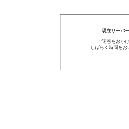
現在サーバ
ご迷惑をおか
しばらく時間をお