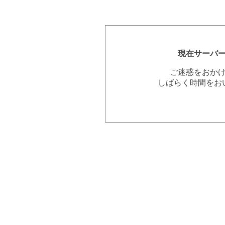
現在サーバ
ご迷惑をおか
しばらく時間をお