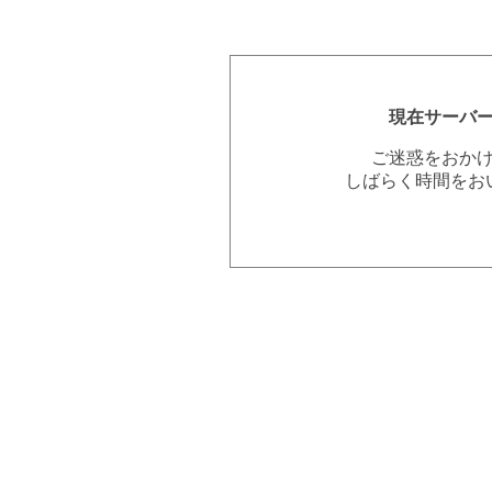
現在サーバ
ご迷惑をおか
しばらく時間をお