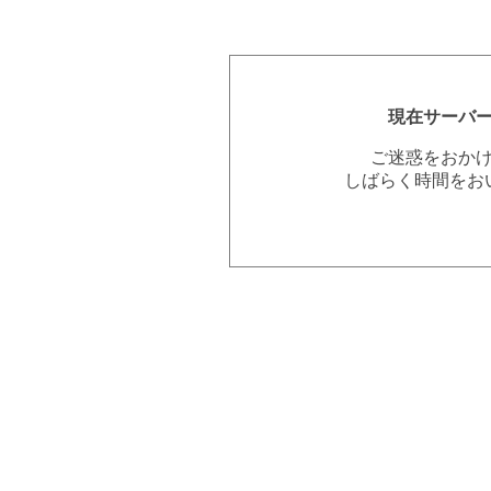
現在サーバ
ご迷惑をおか
しばらく時間をお