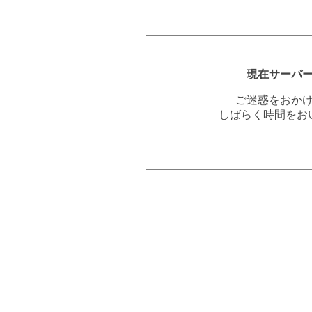
現在サーバ
ご迷惑をおか
しばらく時間をお