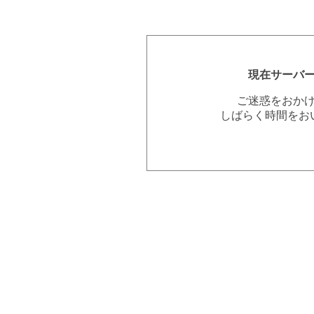
現在サーバ
ご迷惑をおか
しばらく時間をお