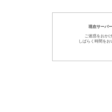
現在サーバ
ご迷惑をおか
しばらく時間をお