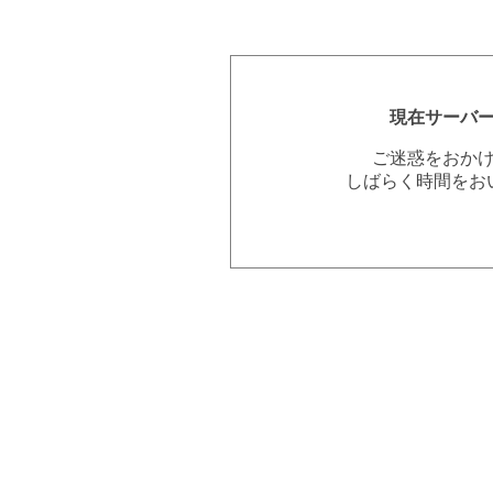
現在サーバ
ご迷惑をおか
しばらく時間をお