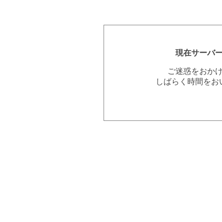
現在サーバ
ご迷惑をおか
しばらく時間をお