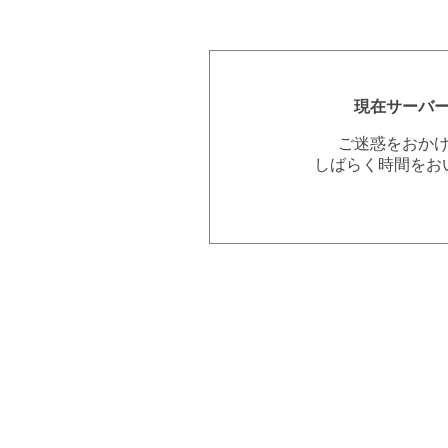
現在サーバ
ご迷惑をおか
しばらく時間をお