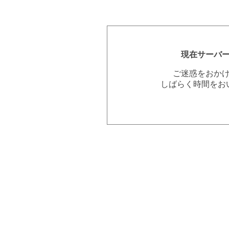
現在サーバ
ご迷惑をおか
しばらく時間をお