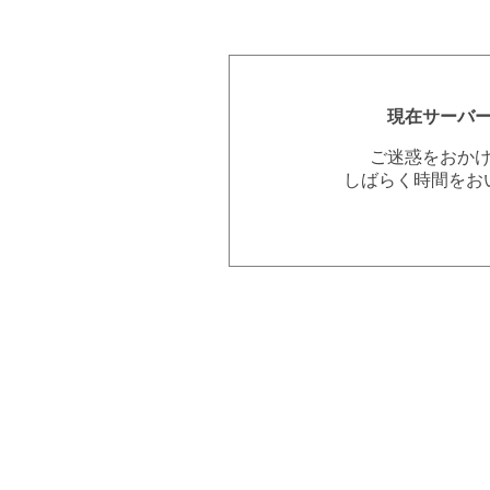
現在サーバ
ご迷惑をおか
しばらく時間をお