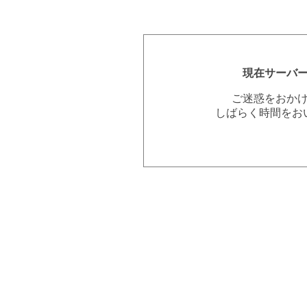
現在サーバ
ご迷惑をおか
しばらく時間をお