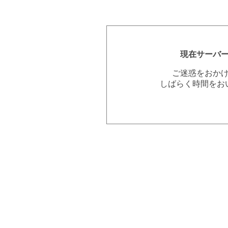
現在サーバ
ご迷惑をおか
しばらく時間をお