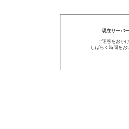
現在サーバ
ご迷惑をおか
しばらく時間をお