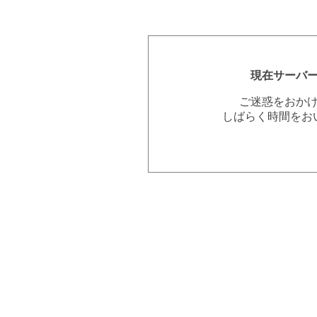
現在サーバ
ご迷惑をおか
しばらく時間をお