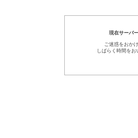
現在サーバ
ご迷惑をおか
しばらく時間をお