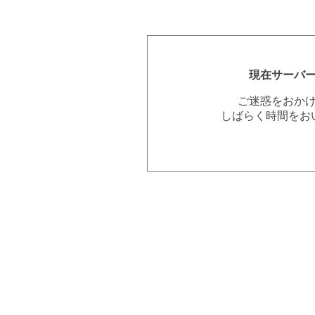
現在サーバ
ご迷惑をおか
しばらく時間をお