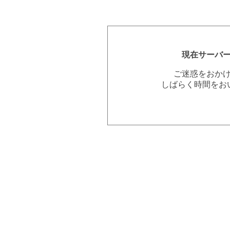
現在サーバ
ご迷惑をおか
しばらく時間をお