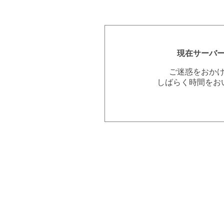
現在サーバ
ご迷惑をおか
しばらく時間をお