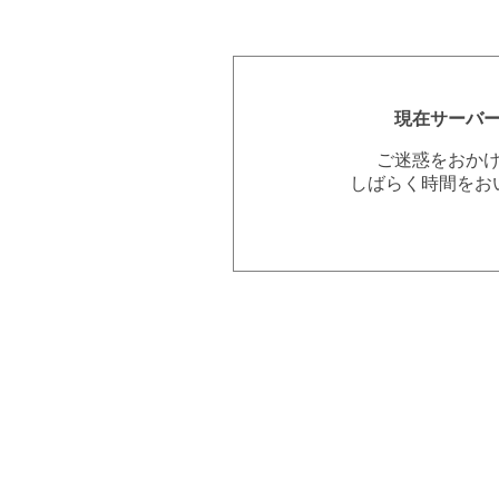
現在サーバ
ご迷惑をおか
しばらく時間をお