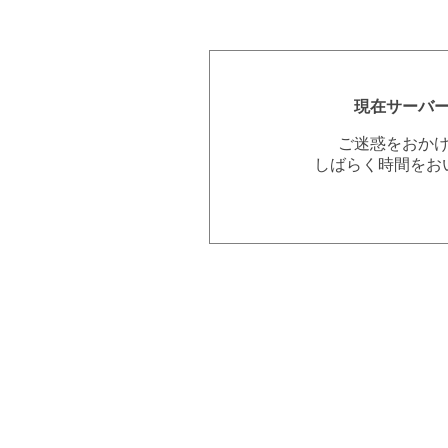
現在サーバ
ご迷惑をおか
しばらく時間をお