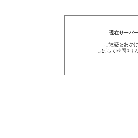
現在サーバ
ご迷惑をおか
しばらく時間をお